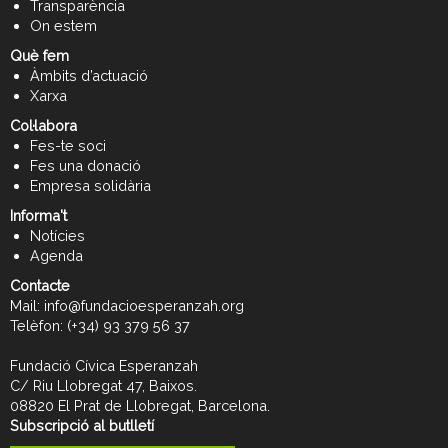
Transparència
On estem
Què fem
Àmbits d’actuació
Xarxa
Col·labora
Fes-te soci
Fes una donació
Empresa solidària
Informa't
Notícies
Agenda
Contacte
Mail:
info@fundacioesperanzah.org
Telèfon:
(+34) 93 379 56 37
Fundació Cívica Esperanzah
C/ Riu Llobregat 47, Baixos.
08820 El Prat de Llobregat, Barcelona.
Subscripció al butlletí