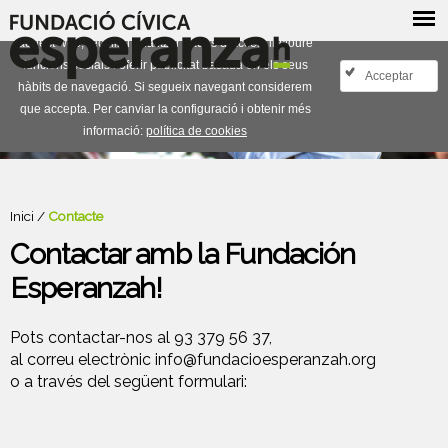
Fem servir cookies pròpies i de tercers per millorar
aquest web, recollir i analitzar dades d´accés, incloure
funcions socials i oferir publicitat basada en els seus
Acceptar
hàbits de navegació. Si segueix navegant considerem
que accepta. Per canviar la configuració i obtenir més
informació:
política de cookies
Inici
/
Contacte
Contactar amb la Fundación
Esperanzah!
Pots contactar-nos al 93 379 56 37,
al correu electrònic
info@fundacioesperanzah.org
o a través del següent formulari: