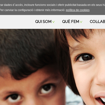
litzar dades d´accés, incloure funcions socials i oferir publicitat basada en els se
Per canviar la configuració i obtenir més informació:
política de cookies
QUI SOM
QUÈ FEM
COL·LA