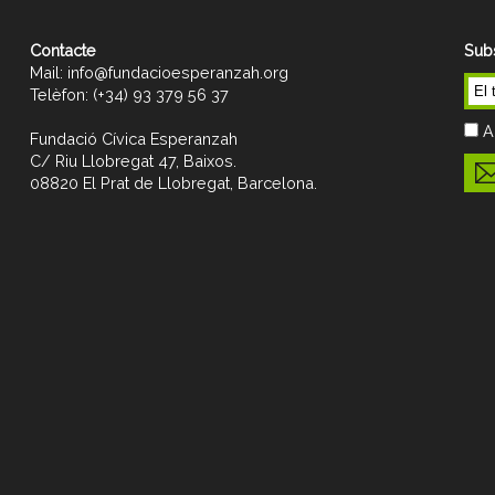
Contacte
Subs
Mail:
info@fundacioesperanzah.org
Telèfon:
(+34) 93 379 56 37
A
Fundació Cívica Esperanzah
C/ Riu Llobregat 47, Baixos.
08820 El Prat de Llobregat, Barcelona.