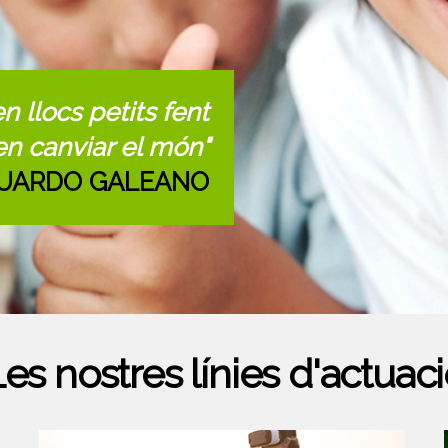
n llocs petits fent
en canviar el món"
UARDO GALEANO
es nostres línies d'actuac