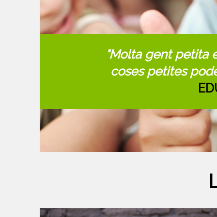
"Molta gent petita e
coses petites pod
ED
L