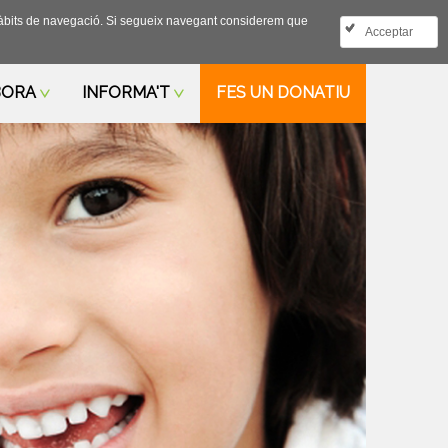
us hàbits de navegació. Si segueix navegant considerem que
CONTACTE
CAT
|
ESP
Acceptar
BORA
INFORMA'T
FES UN DONATIU