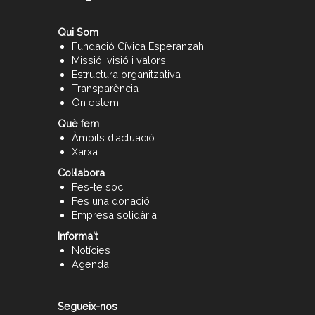
Qui Som
Fundació Cívica Esperanzah
Missió, visió i valors
Estructura organitzativa
Transparència
On estem
Què fem
Àmbits d’actuació
Xarxa
Col·labora
Fes-te soci
Fes una donació
Empresa solidària
Informa't
Notícies
Agenda
Segueix-nos