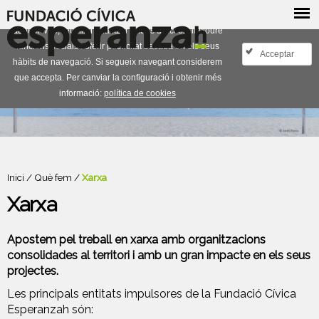
Fem servir cookies pròpies i de tercers per millorar
aquest web, recollir i analitzar dades d´accés, incloure
funcions socials i oferir publicitat basada en els seus
Acceptar
hàbits de navegació. Si segueix navegant considerem
que accepta. Per canviar la configuració i obtenir més
informació:
política de cookies
Inici
/
Què fem
/
Xarxa
Xarxa
Apostem pel treball en xarxa amb organitzacions
consolidades al territori i amb un gran impacte en els seus
projectes.
Les principals entitats impulsores de la Fundació Cívica
Esperanzah són: