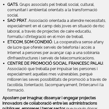
GATS
.
Grups associats pel treball social, cultural,
comunitari i ambiental orientats a la transformació
social.
SAO PRAT
.
Associació orientada a atendre necessitats,
especialment en el camp dels joves en situació de risc
laboral, a través de projectes de caire educatiu,
formatiu i d'integració en el món de treball.
ETICOM, SOM CONEXIÓ
. La cooperativa sense afany
de lucre que ofereix serveis de telefonia i accés a
Internet a persones per avançar cap a una sobirania
d’infraestructures i serveis de telecomunicacions.
CENTRE DE PROMOCIÓ SOCIAL FRANCESC PALAU
.
Associació que treballa per impulsar les persones i
especialment aquelles mes vulnerables, perquè
milloren les seves possibilitats de promoció a través de
l’acollida, l’orientació, l’acompanyament, l’intercanvi i la
formació.
Apostem per imaginar, dissenyar i engegar projectes
innovadors de col·laboració entre les administracions
públiques, empreses i tercer sector
que puguin donar