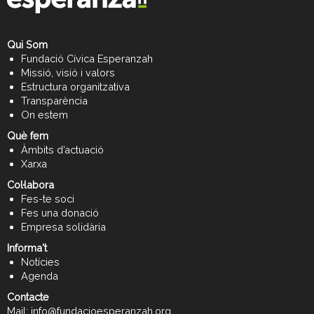
Qui Som
Fundació Cívica Esperanzah
Missió, visió i valors
Estructura organitzativa
Transparència
On estem
Què fem
Àmbits d’actuació
Xarxa
Col·labora
Fes-te soci
Fes una donació
Empresa solidària
Informa't
Notícies
Agenda
Contacte
Mail:
info@fundacioesperanzah.org